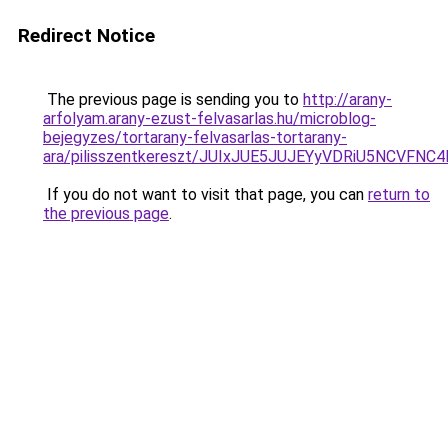
Redirect Notice
The previous page is sending you to
http://arany-
arfolyam.arany-ezust-felvasarlas.hu/microblog-
bejegyzes/tortarany-felvasarlas-tortarany-
ara/pilisszentkereszt/JUIxJUE5JUJEYyVDRiU5NC
If you do not want to visit that page, you can
return to
the previous page
.