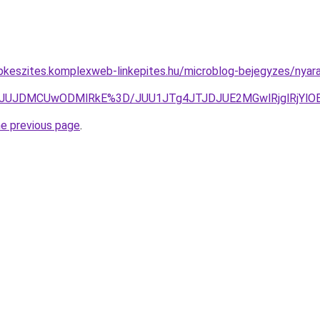
pkeszites.komplexweb-linkepites.hu/microblog-bejegyzes/nyara
JUJDMCUwODMlRkE%3D/JUU1JTg4JTJDJUE2MGwlRjglRjYlOE
he previous page
.