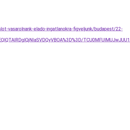
lot-vasarolnank-elado-ingatlanokra-figyeljunk/budapest/22-
QlQTAlRDglQjNIaSVDQyVBOA%3D%3D/TCU0MFUlMUJwJUU1J