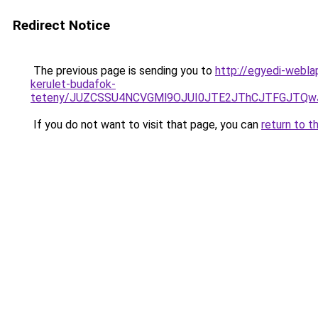
Redirect Notice
The previous page is sending you to
http://egyedi-webla
kerulet-budafok-
teteny/JUZCSSU4NCVGMl9OJUI0JTE2JThCJTFGJTQw
If you do not want to visit that page, you can
return to t