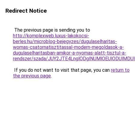
Redirect Notice
The previous page is sending you to
http://komplexweb.luxus-lakokocsi-
berles.hu/microblog-bejegyzes/dugulaselharitas-
womas-csatornatisztitassal-modern-megoldasok-a-
dugulaselharitasban-amikor-a-nyomas-alatt-tisztul-a-
rendszer/szada/JUY2JTE4LnglODglNUMlOEUlODUlM
If you do not want to visit that page, you can
return to
the previous page
.