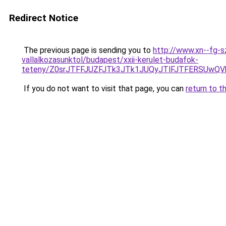
Redirect Notice
The previous page is sending you to
http://www.xn--fg-s
vallalkozasunktol/budapest/xxii-kerulet-budafok-
teteny/Z0srJTFFJUZFJTk3JTk1JUQyJTlFJTFERSUw
If you do not want to visit that page, you can
return to t