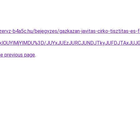
zervz-b4a5c.hu/bejegyzes/gazkazan-javitas-cirko-tisztitas-es-
QVklOUYlMjYlMDU%3D/JUYxJUEzJURCJUNDJTkyJUFDJTAxJU
he previous page
.