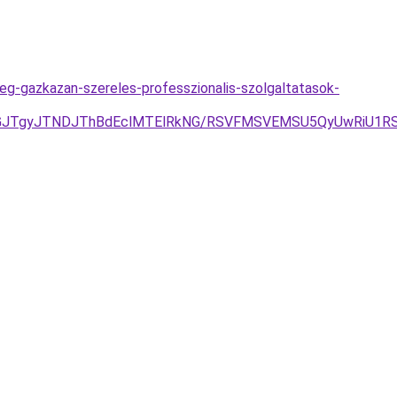
feg-gazkazan-szereles-professzionalis-szolgaltatasok-
JGJTgyJTNDJThBdEclMTElRkNG/RSVFMSVEMSU5QyUwRiU1R