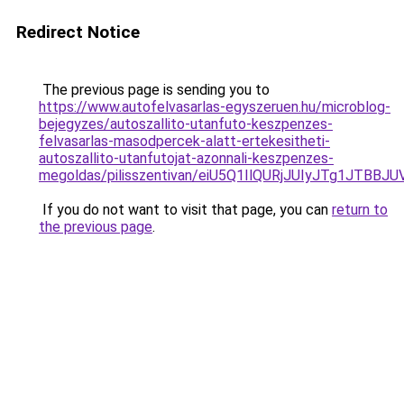
Redirect Notice
The previous page is sending you to
https://www.autofelvasarlas-egyszeruen.hu/microblog-
bejegyzes/autoszallito-utanfuto-keszpenzes-
felvasarlas-masodpercek-alatt-ertekesitheti-
autoszallito-utanfutojat-azonnali-keszpenzes-
megoldas/pilisszentivan/eiU5Q1IlQURjJUIyJTg1J
If you do not want to visit that page, you can
return to
the previous page
.