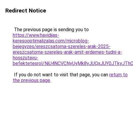
Redirect Notice
The previous page is sending you to
https://www.havidijas-
keresooptimalizalas.com/microblog-
bejegyzes/ereszcsatorna-szereles-arak-2025-
ereszcsatorna-szereles-arak-amit-erdemes-tudni-a-
hosszutavu-
befektetesrol/NiU4NCVCNyUyMk8yJUQxJUY0JTkyJT
If you do not want to visit that page, you can
return to
the previous page
.