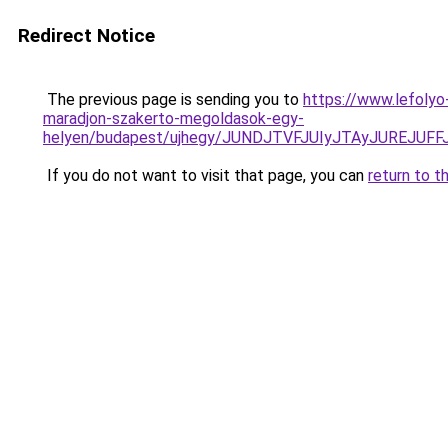
Redirect Notice
The previous page is sending you to
https://www.lefolyo
maradjon-szakerto-megoldasok-egy-
helyen/budapest/ujhegy/JUNDJTVFJUIyJTAyJUREJUF
If you do not want to visit that page, you can
return to t