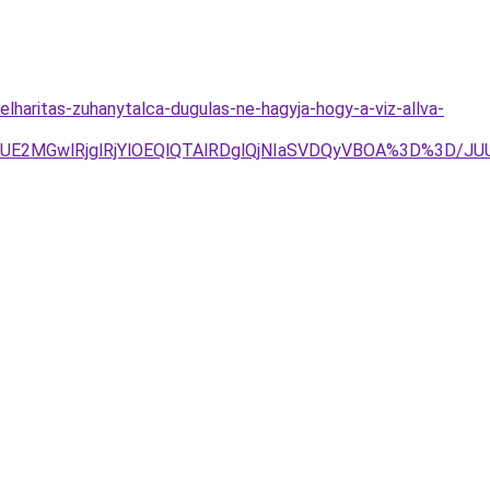
lharitas-zuhanytalca-dugulas-ne-hagyja-hogy-a-viz-allva-
JDJUE2MGwlRjglRjYlOEQlQTAlRDglQjNIaSVDQyVBOA%3D%3D/