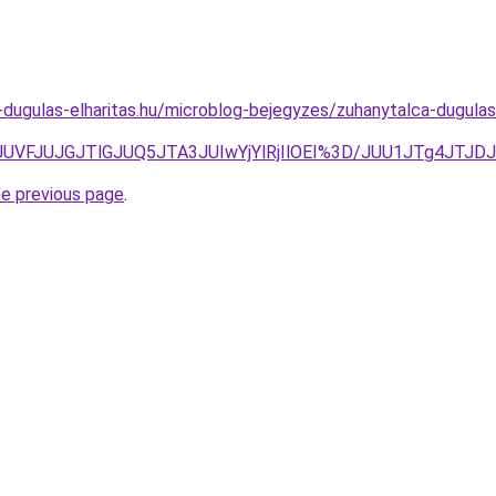
-dugulas-elharitas.hu/microblog-bejegyzes/zuhanytalca-dugulase
FJUVFJUJGJTlGJUQ5JTA3JUIwYjYlRjIlOEI%3D/JUU1JTg4JT
he previous page
.