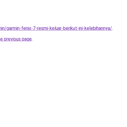
min/garmin-fenix-7-resmi-keluar-berikut-ini-kelebihannya/
.
he previous page
.